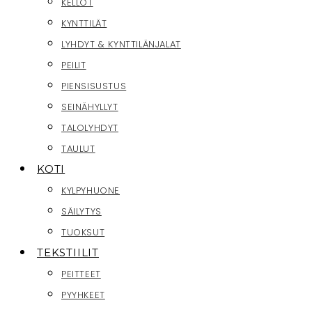
KELLOT
KYNTTILÄT
LYHDYT & KYNTTILÄNJALAT
PEILIT
PIENSISUSTUS
SEINÄHYLLYT
TALOLYHDYT
TAULUT
KOTI
KYLPYHUONE
SÄILYTYS
TUOKSUT
TEKSTIILIT
PEITTEET
PYYHKEET