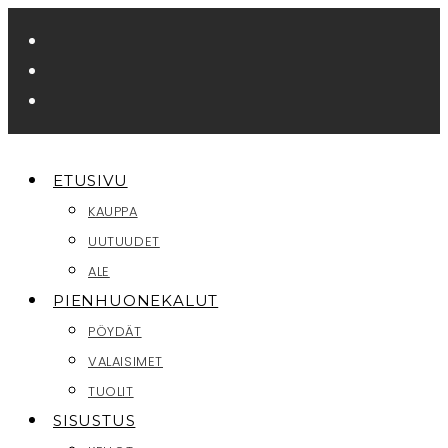
Siirry
suoraan
sisältöön
ETUSIVU
KAUPPA
UUTUUDET
ALE
PIENHUONEKALUT
PÖYDÄT
VALAISIMET
TUOLIT
SISUSTUS