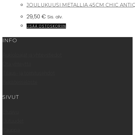
JOULUKUUSI METALLIA 45CM CHIC ANTI
29,50
€
Sis. alv.
LISÄÄ OSTOSKORIIN
INFO
Aukioloajat ja yhteystiedot
Ota yhteyttä
Tilaus- ja toimitusehdot
Rekisteriseloste
SIVUT
Etusivu
Uutuudet
Kauppa