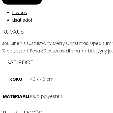
Christmas
punainen
Kuvaus
määrä
Lisätiedot
KUVAUS
Jouluinen sisustustyyny Merry Christmas. Upea tumma
% polyesteri. Pesu 30 asteessa.Ihana koristetyyny jo
LISÄTIEDOT
KOKO
40 x 40 cm
MATERIAALI
100% polyesteri
TUTUSTU MYÖS