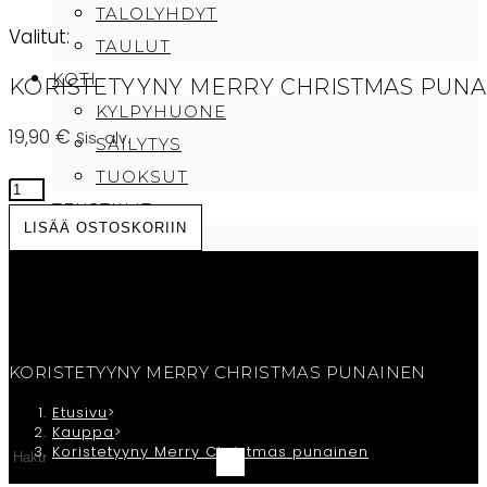
TALOLYHDYT
Valitut:
TAULUT
KOTI
KORISTETYYNY MERRY CHRISTMAS PUNA
KYLPYHUONE
19,90
€
Sis. alv.
SÄILYTYS
TUOKSUT
Koristetyyny
TEKSTIILIT
Merry
LISÄÄ OSTOSKORIIN
PEITTEET
Christmas
PYYHKEET
punainen
TYYNYT
määrä
CAFE SAMMI
TILAUKSEN PERUUTUS/OTA YHTEYTTÄ
KORISTETYYNY MERRY CHRISTMAS PUNAINEN
OSTOSKORI
Etusivu
>
Kauppa
>
Koristetyyny Merry Christmas punainen