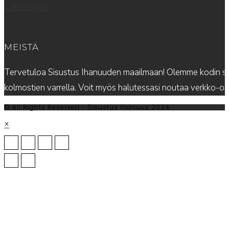
Cafe Sammi
MEISTÄ
Tervetuloa Sisustus Ihanuuden maailmaan! Olemme kodin sis
kolmostien varrella. Voit myös halutessasi noutaa verkko-
© All Rights Reserved - Sisustus Ihanuus 2024
×