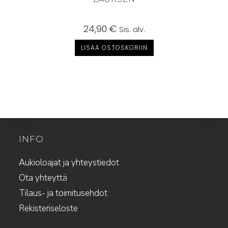
24,90
€
Sis. alv.
LISÄÄ OSTOSKORIIN
INFO
Aukioloajat ja yhteystiedot
Ota yhteyttä
Tilaus- ja toimitusehdot
Rekisteriseloste