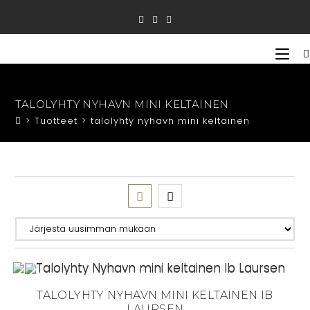
Siirry
suoraan
sisältöön
TALOLYHTY NYHAVN MINI KELTAINEN
>
Tuotteet
>
talolyhty nyhavn mini keltainen
TALOLYHTY NYHAVN MINI KELTAINEN IB
LAURSEN