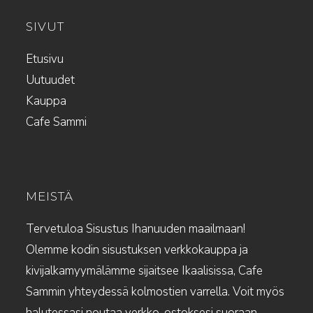
SIVUT
Etusivu
Uutuudet
Kauppa
Cafe Sammi
MEISTÄ
Tervetuloa Sisustus Ihanuuden maailmaan!
Olemme kodin sisustuksen verkkokauppa ja
kivijalkamyymälämme sijaitsee Ikaalisissa, Cafe
Sammin yhteydessä kolmostien varrella. Voit myös
halutessasi noutaa verkko-ostoksesi suoraan