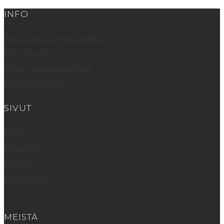
INFO
Aukioloajat ja yhteystiedot
Ota yhteyttä
Tilaus- ja toimitusehdot
Rekisteriseloste
SIVUT
Etusivu
Uutuudet
Kauppa
Cafe Sammi
MEISTÄ