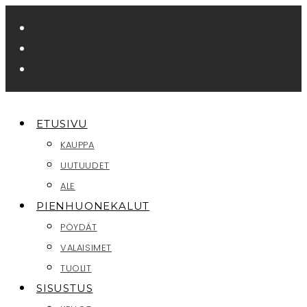
Siirry
suoraan
sisältöön
ETUSIVU
KAUPPA
UUTUUDET
ALE
PIENHUONEKALUT
PÖYDÄT
VALAISIMET
TUOLIT
SISUSTUS