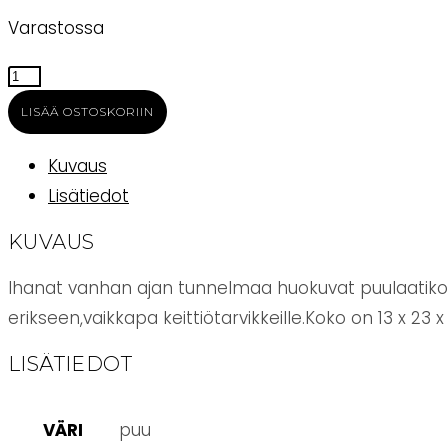
Varastossa
Chic
Antique
LISÄÄ OSTOSKORIIN
puulaatikot
kahvalla
Kuvaus
3
Lisätiedot
kpl/setti
KUVAUS
määrä
Ihanat vanhan ajan tunnelmaa huokuvat puulaatikot.
erikseen,vaikkapa keittiötarvikkeille.Koko on 13 x 23 x
LISÄTIEDOT
VÄRI
puu