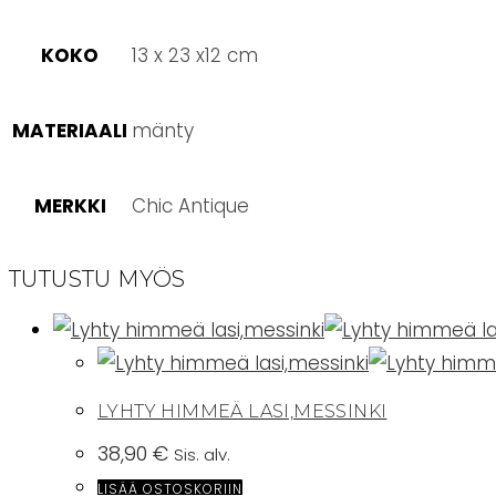
KOKO
13 x 23 x12 cm
MATERIAALI
mänty
MERKKI
Chic Antique
TUTUSTU MYÖS
LYHTY HIMMEÄ LASI,MESSINKI
38,90
€
Sis. alv.
LISÄÄ OSTOSKORIIN