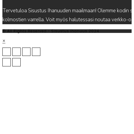
Tervetuloa Sisustus Ihanuuden maailmaan! Olemme kodin sis
kolmostien varrella. Voit myös halutessasi noutaa verkko-
© All Rights Reserved - Sisustus Ihanuus 2024
×