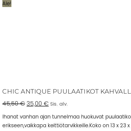
Ale!
CHIC ANTIQUE PUULAATIKOT KAHVALLA
Alkuperäinen
Nykyinen
45,50
€
35,00
€
Sis. alv.
hinta
hinta
oli:
on:
Ihanat vanhan ajan tunnelmaa huokuvat puulaatikot.
45,50 €.
35,00 €.
erikseen,vaikkapa keittiötarvikkeille.Koko on 13 x 23 x