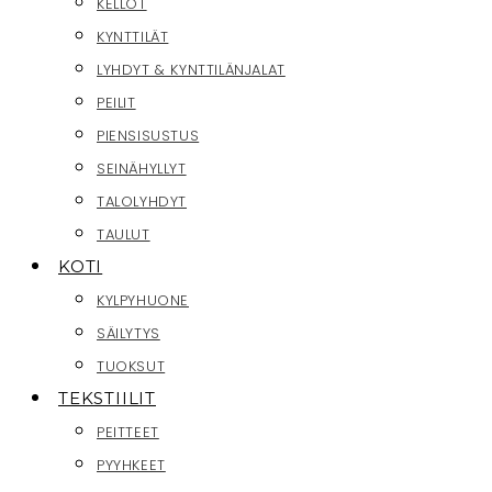
KELLOT
KYNTTILÄT
LYHDYT & KYNTTILÄNJALAT
PEILIT
PIENSISUSTUS
SEINÄHYLLYT
TALOLYHDYT
TAULUT
KOTI
KYLPYHUONE
SÄILYTYS
TUOKSUT
TEKSTIILIT
PEITTEET
PYYHKEET