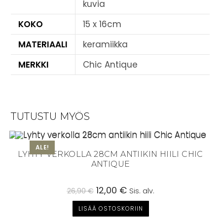
kuvia
KOKO
15 x 16cm
MATERIAALI
keramiikka
MERKKI
Chic Antique
TUTUSTU MYÖS
ALE!
LYHTY VERKOLLA 28CM ANTIIKIN HIILI CHIC
ANTIQUE
Alkuperäinen
12,00
€
Nykyinen
26,90
€
Sis. alv.
hinta
hinta
oli:
on:
LISÄÄ OSTOSKORIIN
26,90 €.
12,00 €.