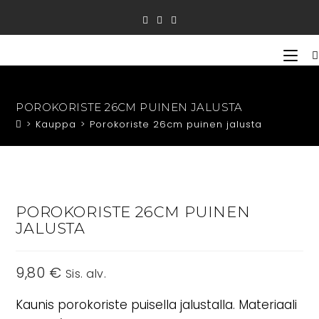
Siirry
suoraan
sisältöön
POROKORISTE 26CM PUINEN JALUSTA
>
Kauppa
>
Porokoriste 26cm puinen jalusta
POROKORISTE 26CM PUINEN
JALUSTA
9,80
€
Sis. alv.
Kaunis porokoriste puisella jalustalla. Materiaali