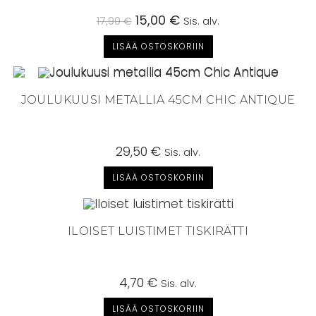
Alkuperäinen
15,00
€
Nykyinen
17,90
€
Sis. alv.
hinta
hinta
oli:
on:
LISÄÄ OSTOSKORIIN
17,90 €.
15,00 €.
JOULUKUUSI METALLIA 45CM CHIC ANTIQUE
29,50
€
Sis. alv.
LISÄÄ OSTOSKORIIN
ILOISET LUISTIMET TISKIRÄTTI
4,70
€
Sis. alv.
LISÄÄ OSTOSKORIIN