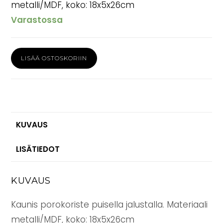
metalli/MDF, koko: 18x5x26cm
Varastossa
Porokoriste
LISÄÄ OSTOSKORIIN
26cm
puinen
jalusta
määrä
KUVAUS
LISÄTIEDOT
KUVAUS
Kaunis porokoriste puisella jalustalla. Materiaali
metalli/MDF, koko: 18x5x26cm