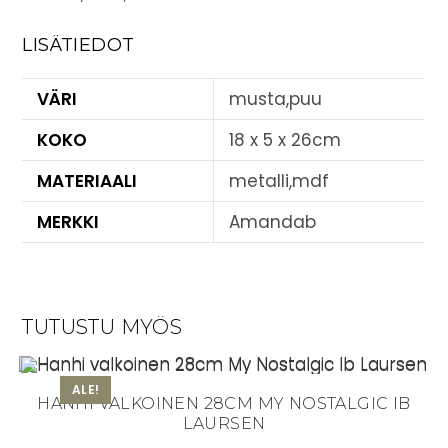
LISÄTIEDOT
VÄRI
musta,puu
KOKO
18 x 5 x 26cm
MATERIAALI
metalli,mdf
MERKKI
Amandab
TUTUSTU MYÖS
ALE!
HANHI VALKOINEN 28CM MY NOSTALGIC IB
LAURSEN