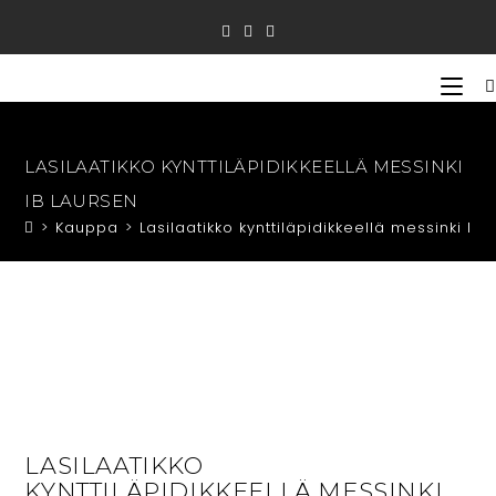
Siirry
suoraan
sisältöön
LASILAATIKKO KYNTTILÄPIDIKKEELLÄ MESSINKI
IB LAURSEN
>
Kauppa
>
Lasilaatikko kynttiläpidikkeellä messinki Ib
LASILAATIKKO
KYNTTILÄPIDIKKEELLÄ MESSINKI