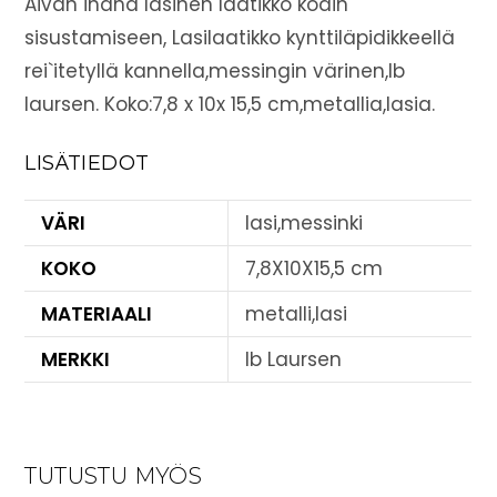
Aivan ihana lasinen laatikko kodin
sisustamiseen, Lasilaatikko kynttiläpidikkeellä
rei`itetyllä kannella,messingin värinen,Ib
laursen. Koko:7,8 x 10x 15,5 cm,metallia,lasia.
LISÄTIEDOT
VÄRI
lasi,messinki
KOKO
7,8X10X15,5 cm
MATERIAALI
metalli,lasi
MERKKI
Ib Laursen
TUTUSTU MYÖS