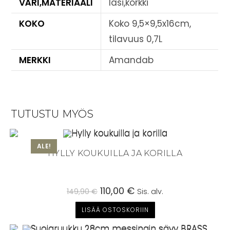
VÄRI,MATERIAALI
lasi,korkki
KOKO
Koko 9,5×9,5x16cm,
tilavuus 0,7L
MERKKI
Amandab
TUTUSTU MYÖS
ALE!
HYLLY KOUKUILLA JA KORILLA
Alkuperäinen
110,00
€
Nykyinen
149,90
€
Sis. alv.
hinta
hinta
oli:
on:
LISÄÄ OSTOSKORIIN
149,90 €.
110,00 €.