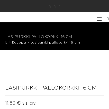
Siirry
suoraan
sisältöön
LASIPURKKI PALLOKORKKI 16 CM
>
Kauppa
>
Lasipurkki pallokorkki 16 cm
LASIPURKKI PALLOKORKKI 16 CM
11,50
€
Sis. alv.