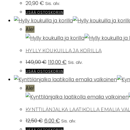
20,90
€
Sis. alv.
LISÄÄ OSTOSKORIIN
Ale!
HYLLY KOUKUILLA JA KORILLA
Alkuperäinen
Nykyinen
149,90
€
110,00
€
Sis. alv.
hinta
hinta
oli:
on:
LISÄÄ OSTOSKORIIN
149,90 €.
110,00 €.
Ale!
KYNTTILÄNJALKA LAATIKOLLA EMALIA VA
Alkuperäinen
Nykyinen
12,50
€
6,00
€
Sis. alv.
hinta
hinta
oli:
on:
LISÄÄ OSTOSKORIIN