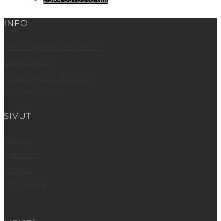
12,50 €.
6,00 €.
INFO
Aukioloajat ja yhteystiedot
Ota yhteyttä
Tilaus- ja toimitusehdot
Rekisteriseloste
SIVUT
Etusivu
Uutuudet
Kauppa
Cafe Sammi