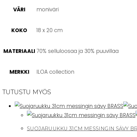
VÄRI
moniväri
KOKO
18 x 20 cm
MATERIAALI
70% selluloosaa ja 30% puuvillaa
MERKKI
ILOA collection
TUTUSTU MYÖS
SUOJARUUKKU 31CM MESSINGIN SÄVY B