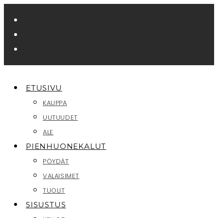
Siirry
suoraan
sisältöön
ETUSIVU
KAUPPA
UUTUUDET
ALE
PIENHUONEKALUT
PÖYDÄT
VALAISIMET
TUOLIT
SISUSTUS