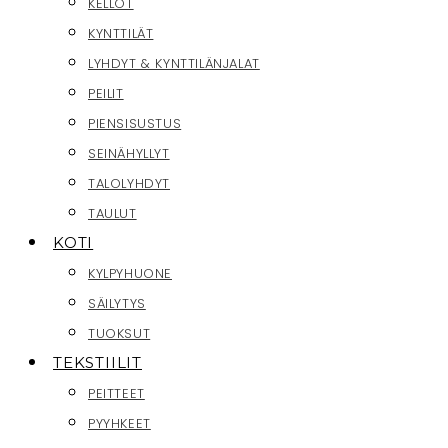
KELLOT
KYNTTILÄT
LYHDYT & KYNTTILÄNJALAT
PEILIT
PIENSISUSTUS
SEINÄHYLLYT
TALOLYHDYT
TAULUT
KOTI
KYLPYHUONE
SÄILYTYS
TUOKSUT
TEKSTIILIT
PEITTEET
PYYHKEET