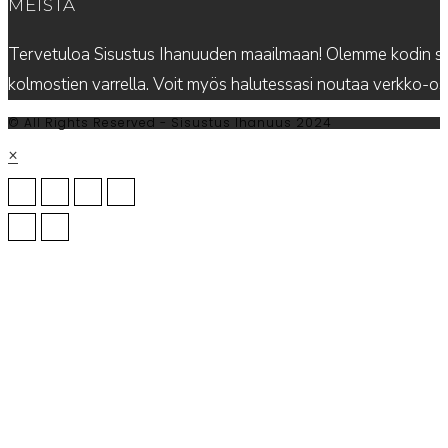
MEISTÄ
Tervetuloa Sisustus Ihanuuden maailmaan! Olemme kodin sis
kolmostien varrella. Voit myös halutessasi noutaa verkko-
© All Rights Reserved - Sisustus Ihanuus 2024
×