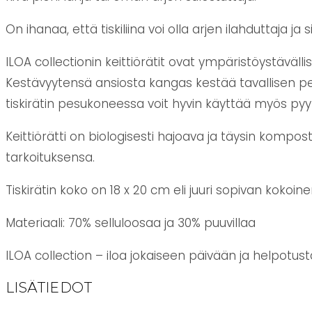
On ihanaa, että tiskiliina voi olla arjen ilahduttaja ja s
ILOA collectionin keittiörätit ovat ympäristöystäväl
Kestävyytensä ansiosta kangas kestää tavallisen pe
tiskirätin pesukoneessa voit hyvin käyttää myös pyyk
Keittiörätti on biologisesti hajoava ja täysin kompos
tarkoituksensa.
Tiskirätin koko on 18 x 20 cm eli juuri sopivan kokoi
Materiaali: 70% selluloosaa ja 30% puuvillaa
ILOA collection – iloa jokaiseen päivään ja helpotus
LISÄTIEDOT