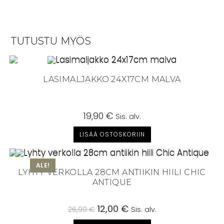
TUTUSTU MYÖS
LASIMALJAKKO 24X17CM MALVA
19,90
€
Sis. alv.
LISÄÄ OSTOSKORIIN
ALE!
LYHTY VERKOLLA 28CM ANTIIKIN HIILI CHIC
ANTIQUE
Alkuperäinen
12,00
€
Nykyinen
26,90
€
Sis. alv.
hinta
hinta
oli:
on: