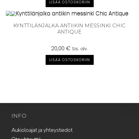
LISÄÄ OSTOSKORIIN
26,90 €.
12,00 €.
KYNTTILÄNJALKA ANTIIKIN MESSINKI CHIC
ANTIQUE
20,00
€
Sis. alv.
LISÄÄ OSTOSKORIIN
INFO
Aukioloajat ja yhteystiedot