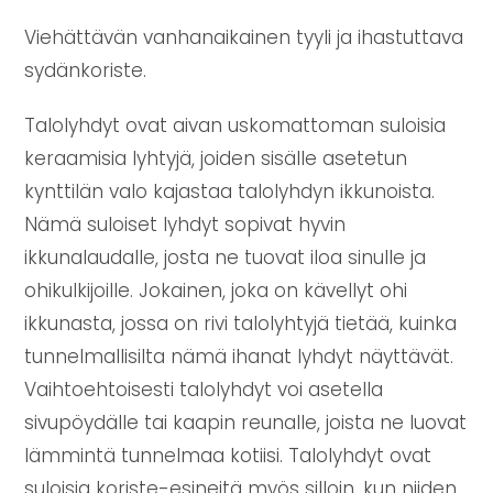
Viehättävän vanhanaikainen tyyli ja ihastuttava
sydänkoriste.
Talolyhdyt ovat aivan uskomattoman suloisia
keraamisia lyhtyjä, joiden sisälle asetetun
kynttilän valo kajastaa talolyhdyn ikkunoista.
Nämä suloiset lyhdyt sopivat hyvin
ikkunalaudalle, josta ne tuovat iloa sinulle ja
ohikulkijoille. Jokainen, joka on kävellyt ohi
ikkunasta, jossa on rivi talolyhtyjä tietää, kuinka
tunnelmallisilta nämä ihanat lyhdyt näyttävät.
Vaihtoehtoisesti talolyhdyt voi asetella
sivupöydälle tai kaapin reunalle, joista ne luovat
lämmintä tunnelmaa kotiisi. Talolyhdyt ovat
suloisia koriste-esineitä myös silloin, kun niiden