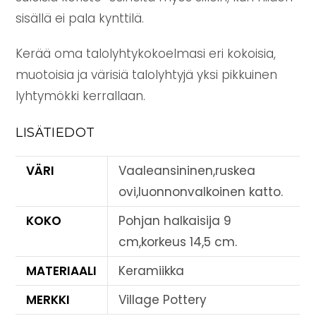
sisällä ei pala kynttilä.
Kerää oma talolyhtykokoelmasi eri kokoisia,
muotoisia ja värisiä talolyhtyjä yksi pikkuinen
lyhtymökki kerrallaan.
LISÄTIEDOT
VÄRI
Vaaleansininen,ruskea
ovi,luonnonvalkoinen katto.
KOKO
Pohjan halkaisija 9
cm,korkeus 14,5 cm.
MATERIAALI
Keramiikka
MERKKI
Village Pottery