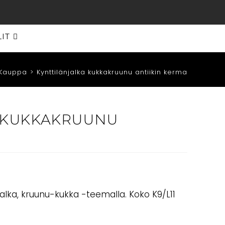
LIT
Kauppa
>
Kynttilänjalka kukkakruunu antiikin kerma
A KUKKAKRUUNU
jalka, kruunu-kukka -teemalla. Koko K9/L11