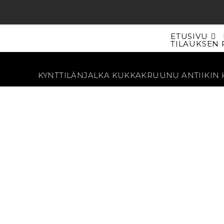
Siirry
suoraan
sisältöön
ETUSIVU
TILAUKSEN 
KYNTTILÄNJALKA KUKKAKRUUNU ANTIIKIN