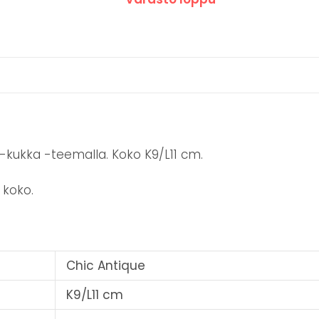
u-kukka -teemalla. Koko K9/L11 cm.
 koko.
Chic Antique
K9/L11 cm