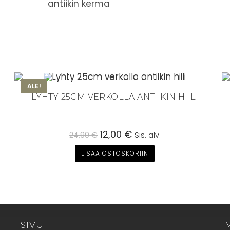
antiikin kerma
ALE!
LYHTY 25CM VERKOLLA ANTIIKIN HIILI
Alkuperäinen
12,00
€
Nykyinen
24,90
€
Sis. alv.
hinta
hinta
oli:
on:
LISÄÄ OSTOSKORIIN
24,90 €.
12,00 €.
SIVUT