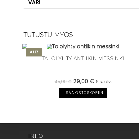
VÄRI
TUTUSTU MYÖS
ALE!
TALOLYHTY ANTIIKIN MESSINKI
Alkuperäinen
29,00
€
Nykyinen
45,00
€
Sis. alv.
hinta
hinta
oli:
on:
LISÄÄ OSTOSKORIIN
45,00 €.
29,00 €.
INFO