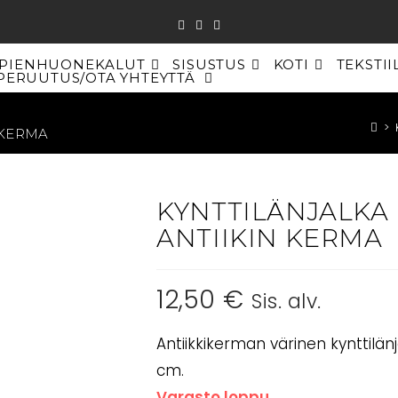
PIENHUONEKALUT
SISUSTUS
KOTI
TEKSTII
PERUUTUS/OTA YHTEYTTÄ
TOGGLE
WEBSITE
SEARCH
>
 KERMA
KYNTTILÄNJALK
ANTIIKIN KERMA
12,50
€
Sis. alv.
Antiikkikerman värinen kynttilän
cm.
Varasto loppu